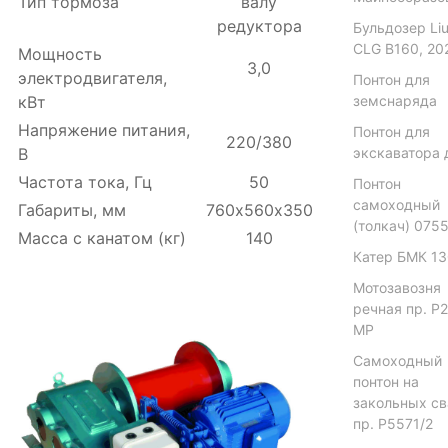
Тип тормоза
валу
редуктора
Бульдозер Li
CLG B160, 20
Мощность
3,0
электродвигателя,
Понтон для
кВт
земснаряда
Напряжение питания,
Понтон для
220/380
В
экскаватора 
Частота тока, Гц
50
Понтон
самоходный
Габариты, мм
760х560х350
(толкач) 075
Масса с канатом (кг)
140
Катер БМК 1
Мотозавозня
речная пр. Р
МР
Самоходный
понтон на
закольных св
пр. Р5571/2