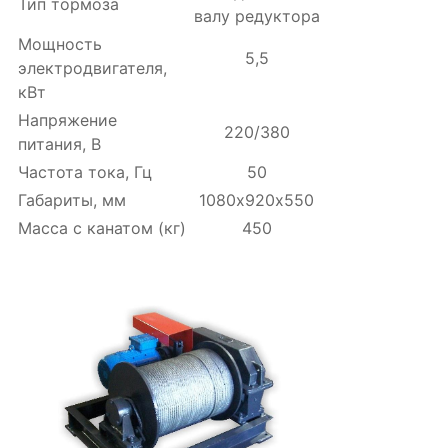
Тип тормоза
валу редуктора
Мощность
5,5
электродвигателя,
кВт
Напряжение
220/380
питания, В
Частота тока, Гц
50
Габариты, мм
1080х920х550
Масса с канатом (кг)
450