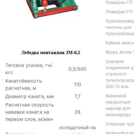
Плавкран ГП 
Плавкран ГП 
Пульпопрово
понтоны для
пульпопрово
Кабина земс
Якорь Холла 
Лебедка монтажная JM-0,5
Шаровое
Тяговое усилие, тн/
соединения д
0,5/500
кгс
стального
пульпопрово
Канатоёмкость
110
300 10 атм.
расчетная, м
Кормовой
Диаметр каната, мм
7,7
поворотный
Расчетная скорость
шарнир для
навивки каната на
28
земснаряда
первом слое, м/мин
Стальная тру
колодочный на
Майнообразо