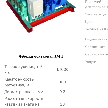
Плавучий тан
для топлива 1
Земснаряды
Цены
Техника из К
Гидромехани
Сертификаты
Сервисный ц
Лебедка монтажная JM-1
Услуги
Тяговое усилие, тн/
1/1000
кгс
Канатоёмкость
100
расчетная, м
Диаметр каната, мм
9.3
Расчетная скорость
навивки каната на
28