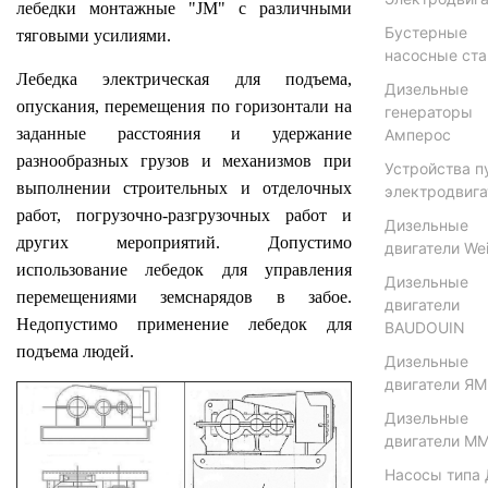
лебедки монтажные "JM" с различными
Бустерные
тяговыми усилиями.
насосные ст
Лебедка электрическая для подъема,
Дизельные
опускания, перемещения по горизонтали на
генераторы
заданные расстояния и удержание
Амперос
разнообразных грузов и механизмов при
Устройства п
выполнении строительных и отделочных
электродвига
работ, погрузочно-разгрузочных работ и
Дизельные
других мероприятий. Допустимо
двигатели Wei
использование лебедок для управления
Дизельные
перемещениями земснарядов в забое.
двигатели
Недопустимо применение лебедок для
BAUDOUIN
подъема людей.
Дизельные
двигатели Я
Дизельные
двигатели М
Насосы типа